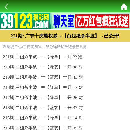
221期: 广东十虎最权威→【白姐绝杀半波】→已公开!
温馨提示:为了提高网速，部分连错期数记录已删除
221期 白姐杀半波 : ==【绿单】==开 ?? 准
220期 白姐杀半波 : ==【绿双】==开 48 对
219期 白姐杀半波 : ==【蓝双】==开 43 对
218期 白姐杀半波 : ==【红单】==开 17 对
217期 白姐杀半波 : ==【绿单】==开 26 对
216期 白姐杀半波 : ==【蓝双】==开 37 对
215期 白姐杀半波 : ==【绿单】==开 14 对
213期 白姐杀半波 : ==【蓝双】==开 35 对