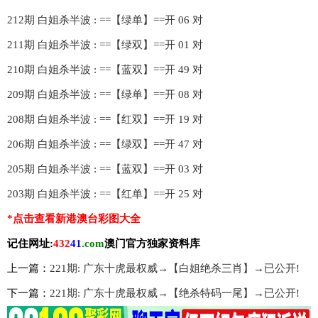
212期 白姐杀半波 : ==【绿单】==开 06 对
211期 白姐杀半波 : ==【绿双】==开 01 对
210期 白姐杀半波 : ==【蓝双】==开 49 对
209期 白姐杀半波 : ==【绿单】==开 08 对
208期 白姐杀半波 : ==【红双】==开 19 对
206期 白姐杀半波 : ==【绿双】==开 47 对
205期 白姐杀半波 : ==【蓝双】==开 03 对
203期 白姐杀半波 : ==【红单】==开 25 对
*点击查看新港澳台彩图大全
记住网址:
432
41
.com
澳门官方独家资料库
上一篇：
221期: 广东十虎最权威→【白姐绝杀三肖】→已公开!
下一篇：
221期: 广东十虎最权威→【绝杀特码一尾】→已公开!