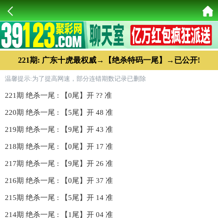
221期: 广东十虎最权威→【绝杀特码一尾】→已公开!
温馨提示:为了提高网速，部分连错期数记录已删除
221期 绝杀一尾 : 【0尾】开 ?? 准
220期 绝杀一尾 : 【5尾】开 48 准
219期 绝杀一尾 : 【9尾】开 43 准
218期 绝杀一尾 : 【0尾】开 17 准
217期 绝杀一尾 : 【9尾】开 26 准
216期 绝杀一尾 : 【0尾】开 37 准
215期 绝杀一尾 : 【5尾】开 14 准
214期 绝杀一尾 : 【1尾】开 04 准