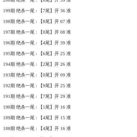
200期 绝杀一尾 : 【8尾】开 39 准
199期 绝杀一尾 : 【7尾】开 36 准
198期 绝杀一尾 : 【8尾】开 07 准
197期 绝杀一尾 : 【0尾】开 08 准
196期 绝杀一尾 : 【4尾】开 39 准
195期 绝杀一尾 : 【6尾】开 25 准
194期 绝杀一尾 : 【2尾】开 26 准
193期 绝杀一尾 : 【0尾】开 09 准
192期 绝杀一尾 : 【9尾】开 25 准
191期 绝杀一尾 : 【7尾】开 29 准
190期 绝杀一尾 : 【1尾】开 16 准
189期 绝杀一尾 : 【4尾】开 15 准
188期 绝杀一尾 : 【4尾】开 16 准