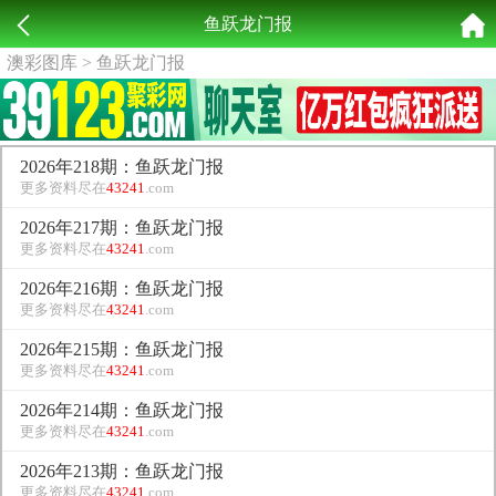
鱼跃龙门报
澳彩图库
> 鱼跃龙门报
2026年218期：鱼跃龙门报
更多资料尽在
43241
.com
2026年217期：鱼跃龙门报
更多资料尽在
43241
.com
2026年216期：鱼跃龙门报
更多资料尽在
43241
.com
2026年215期：鱼跃龙门报
更多资料尽在
43241
.com
2026年214期：鱼跃龙门报
更多资料尽在
43241
.com
2026年213期：鱼跃龙门报
更多资料尽在
43241
.com