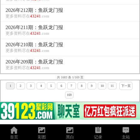
2026年212期：鱼跃龙门报
更多资料尽在
43241
.com
2026年211期：鱼跃龙门报
更多资料尽在
43241
.com
2026年210期：鱼跃龙门报
更多资料尽在
43241
.com
2026年209期：鱼跃龙门报
更多资料尽在
43241
.com
共 1683 条 1/169 页
1
2
3
4
5
6
7
8
9
10
11
下一页
169
首页
彩图
黑白
记录
主站