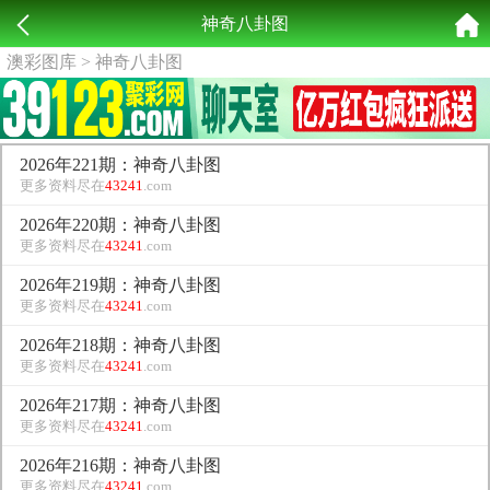
神奇八卦图
澳彩图库
> 神奇八卦图
2026年221期：神奇八卦图
更多资料尽在
43241
.com
2026年220期：神奇八卦图
更多资料尽在
43241
.com
2026年219期：神奇八卦图
更多资料尽在
43241
.com
2026年218期：神奇八卦图
更多资料尽在
43241
.com
2026年217期：神奇八卦图
更多资料尽在
43241
.com
2026年216期：神奇八卦图
更多资料尽在
43241
.com