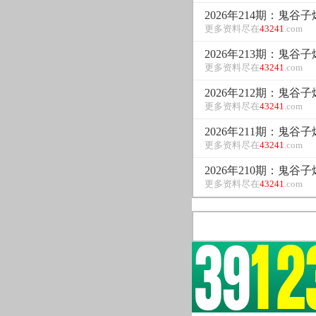
2026年214期：鬼谷
更多资料尽在
43241
.com
2026年213期：鬼谷
更多资料尽在
43241
.com
2026年212期：鬼谷
更多资料尽在
43241
.com
2026年211期：鬼谷
更多资料尽在
43241
.com
2026年210期：鬼谷
更多资料尽在
43241
.com