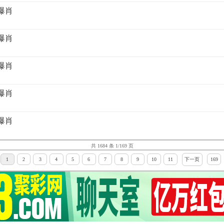
子爆肖
子爆肖
子爆肖
子爆肖
子爆肖
共 1684 条 1/169 页
1
2
3
4
5
6
7
8
9
10
11
下一页
169