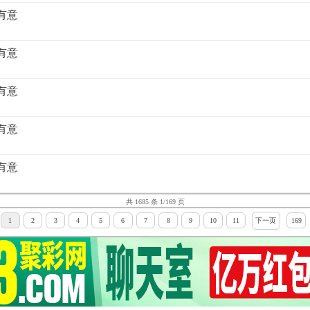
中有意
中有意
中有意
中有意
中有意
共 1685 条 1/169 页
1
2
3
4
5
6
7
8
9
10
11
下一页
169