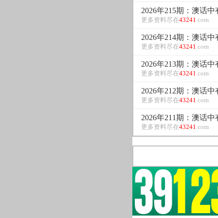
2026年215期：澳话
更多资料尽在
43241
.com
2026年214期：澳话
更多资料尽在
43241
.com
2026年213期：澳话
更多资料尽在
43241
.com
2026年212期：澳话
更多资料尽在
43241
.com
2026年211期：澳话
更多资料尽在
43241
.com