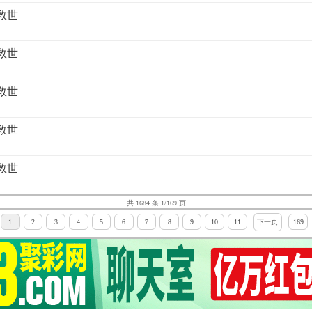
姐救世
姐救世
姐救世
姐救世
姐救世
共 1684 条 1/169 页
1
2
3
4
5
6
7
8
9
10
11
下一页
169