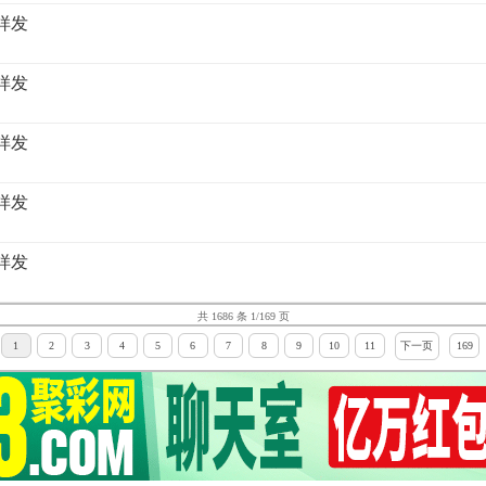
一样发
一样发
一样发
一样发
一样发
共 1686 条 1/169 页
1
2
3
4
5
6
7
8
9
10
11
下一页
169