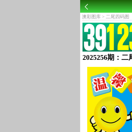
澳彩图库
>
二尾四码图
2025256期：