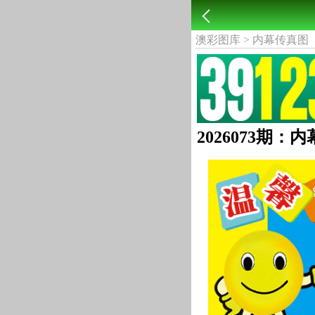
澳彩图库
>
内幕传真图
2026073期：