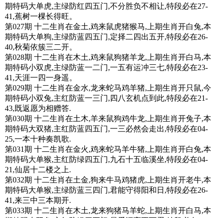
期特码大单虎,主绿防红四五门,不分胜负不相让,特段必在27-
41,蕉树一棵长得旺。
第027期 十二生肖在金土,鸡来鼠虎猪猴马,上期生肖开白兔,本
期特码大单狗,主绿防蓝四五门,定择二四出五开,特段必在26-
40,秋菊依簇三二开。
第028期 十二生肖在木土,鸡来鼠狗猪羊龙,上期生肖开白马,本
期特码小双虎,主绿防蓝一二门,一五有运冲三七,特段必在23-
41,天涯一四一身遥。
第029期 十二生肖在金水,龙来蛇马鸡羊猪,上期生肖开只鼠,今
期特码小双兔,主红防蓝一三门,四八玄机点到此,特段必在21-
43,既返愿为相赠答.
第030期 十二生肖在土木,羊来鼠狗鸡牛龙,上期生肖开兔子,本
期特码大双猪,主红防蓝四五门,一三必然会走出,特段必在04-
25,一本十种奏凯歌.
第031期 十二生肖在金火,鸡来蛇马羊牛猪,上期生肖开白兔,本
期特码大单猴,主红防绿四五门,九石十五临溪坐,特段必在04-
21,仙居十二楼之上.
第032期 十二生肖在土金,狗来牛马鸡猪虎,上期生肖开老牛,本
期特码大单猴,主绿防蓝三四门,君能守得阳和日,特段必在26-
41,来三中三本期开.
第033期 十二生肖在木土,龙来狗猪马羊蛇,上期生肖开白马,本