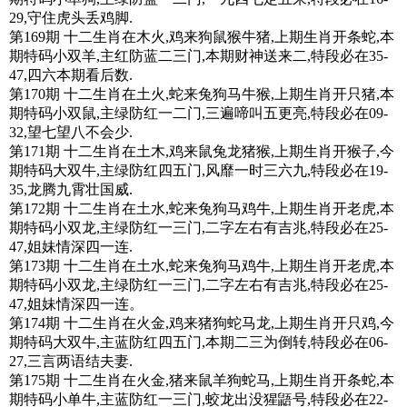
29,守住虎头丢鸡脚.
第169期 十二生肖在木火,鸡来狗鼠猴牛猪,上期生肖开条蛇,本
期特码小双羊,主红防蓝二三门,本期财神送来二,特段必在35-
47,四六本期看后数.
第170期 十二生肖在土火,蛇来兔狗马牛猴,上期生肖开只猪,本
期特码小双鼠,主绿防红一二门,三遍啼叫五更亮,特段必在09-
32,望七望八不会少.
第171期 十二生肖在土木,鸡来鼠兔龙猪猴,上期生肖开猴子,今
期特码大双牛,主绿防红四五门,风靡一时三六九,特段必在19-
35,龙腾九霄壮国威.
第172期 十二生肖在土水,蛇来兔狗马鸡牛,上期生肖开老虎,本
期特码小双龙,主绿防红一三门,二字左右有吉兆,特段必在25-
47,姐妹情深四一连.
第173期 十二生肖在土水,蛇来兔狗马鸡牛,上期生肖开老虎,本
期特码小双龙,主绿防红一三门,二字左右有吉兆,特段必在25-
47,姐妹情深四一连。
第174期 十二生肖在火金,鸡来猪狗蛇马龙,上期生肖开只鸡,今
期特码大双牛,主蓝防红四五门,本期二三为倒转,特段必在06-
27,三言两语结夫妻.
第175期 十二生肖在火金,猪来鼠羊狗蛇马,上期生肖开条蛇,本
期特码小单牛,主蓝防红一三门,蛟龙出没猩鼯号,特段必在22-