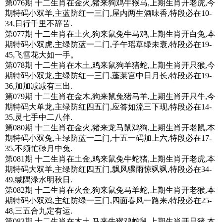
第076期 十二生肖在金火,猪来狗鸡牛猴马,上期生肖开老虎,今
期特码小双羊,主蓝防红一三门,屋内两生酒味香,特段必在10-
34,日行千里不辞苦.
第077期 十二生肖在土火,狗来鼠兔牛马鸡,上期生肖开白兔,本
期特码小双虎,主绿防蓝一二门,子午瑶草绿未衰,特段必在19-
45,飞雪花大如一手。
第078期 十二生肖在木土,鸡来鼠狗羊猪蛇,上期生肖开只猴,今
期特码小双龙,主绿防红一三门,蓬莱宫中日月长,特段必在19-
36,加加减减有三出.
第079期 十二生肖在金木,狗来鼠兔猪马羊,上期生肖开只牛,今
期特码大单龙,主绿防红四五门,应答如流三下现,特段必在14-
35,灵七手中二八伴.
第080期 十二生肖在金火,猪来龙马鼠鸡狗,上期生肖开老鼠,本
期特码小双兔,主绿防蓝一二门,十五一码加上六,特段必在17-
35,不须忙碌月中兔.
第081期 十二生肖在土金,鸡来鼠兔牛蛇猪,上期生肖开老虎,本
期特码大双羊,主绿防红四五门,飘风骤雨惊飒飒,特段必在34-
49,缄隅渌水明秋日.
第082期 十二生肖在火金,狗来鼠兔马羊蛇,上期生肖开老猴,本
期特码小双鸡,主红防绿一三门,四面春风一路来,特段必在25-
48,三五合九定有运.
第083期 十二生肖在木土,马来牛猴鸡蛇鼠,上期生肖开只猪,本