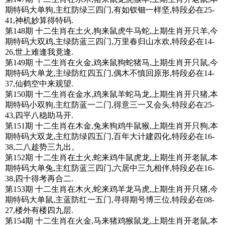
期特码大单狗,主红防绿三四门,有如钗钿一样坚,特段必在25-
41,神机妙算得特码.
第148期 十二生肖在土火,狗来鼠虎牛马蛇,上期生肖开只羊,今
期特码大双鸡,主绿防蓝三四门,万里春归山水欢,特段必在14-
26,世上难逢我竟逢.
第149期 十二生肖在火金,鸡来鼠狗蛇猪马,上期生肖开只鼠,今
期特码大单龙,主绿防红四五门,偶木不慎回原形,特段必在14-
37,仙鹤空中来观望.
第150期 十二生肖在金水,鸡来鼠羊蛇马龙,上期生肖开只猪,本
期特码小双狗,主红防蓝一二门,得意三一又会头,特段必在25-
43,四平八稳助马开.
第151期 十二生肖在木金,兔来狗鸡牛鼠猴,上期生肖开只狗,本
期特码大双龙,主红防绿四五门,百年大计建四化,特段必在16-
38,二八趁势三九出。
第152期 十二生肖在土火,蛇来鸡牛鼠虎龙,上期生肖开老鼠,本
期特码大单兔,主红防蓝三四门,六居中三九相伴,特段必在16-
38,四十得考再合二.
第153期 十二生肖在木火,蛇来鸡羊龙马虎,上期生肖开只猪,今
期特码大单鼠,主蓝防红一五门,寻得期号博三位,特段必在08-
27,楼外有楼四九层.
第154期 十二生肖在火金,马来猪鸡猴鼠龙,上期生肖开老鼠,本