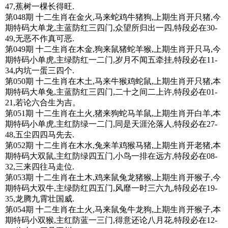
47,蕉树一棵长得旺.
第048期 十二生肖在金火,马来蛇鸡牛猪狗,上期生肖开只猪,今
期特码大单龙,主蓝防红三四门,众望所归出一四,特段必在30-
49,无恶不作真可恶.
第049期 十二生肖在木金,狗来鼠猪蛇羊猴,上期生肖开只马,今
期特码小单虎,主绿防红一二门,岁月不闻五牵挂,特段必在11-
34,内坑一蛋三四个.
第050期 十二生肖在木土,马来牛猴鸡蛇鼠,上期生肖开只猪,本
期特码大单兔,主蓝防红三四门,二十之间二上许,特段必在01-
21,若论六合生为吉。
第051期 十二生肖在土火,猪来狗蛇马羊鼠,上期生肖开白羊,本
期特码小单虎,主红防绿一二门,同是天涯沦落人,特段必在27-
48,五尘四四马先去.
第052期 十二生肖在木水,兔来羊鸡猴马猪,上期生肖开老猪,本
期特码大双鼠,主红防绿四五门,小鸟一排在远方,特段必在08-
32,三来四往马走位.
第053期 十二生肖在土木,鸡来鼠兔龙猪猴,上期生肖开猴子,今
期特码大双牛,主绿防红四五门,风靡一时三六九,特段必在19-
35,龙腾九霄壮国威.
第054期 十二生肖在土火,马来鼠兔牛龙狗,上期生肖开猴子,本
期特码小双猴,主红防蓝一三门,得意还论八月花,特段必在12-