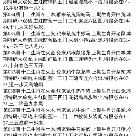
期特码大双兔,主红防绿四五门,最爱漂亮不下蛋,特段必在01-
16,生财有道十八码.
第034期 十二生肖在土木,猴来鼠兔狗蛇马,上期生肖开白兔,本
期特码小双猪,主红防蓝一三门,二七邂逅六团圆,特段必在34-
49,十九从来好头彩。
第035期 十二生肖在土火,鸡来鼠兔牛猴马,上期生肖开老鼠,本
期特码大单猪,主绿防蓝四五门,大街小巷四处走,特段必在31-
46,一珠三七八月八.
第036期 十二生肖在火金,兔来鸡猴鼠猪龙,上期生肖开白羊,本
期特码大双虎,主绿防红四五门,四三连特为七开,特段必在01-
21,十分春色三五开.
第037期 十二生肖在火土,兔来鸡牛鼠龙羊,上期生肖开条蛇,本
期特码小单狗,主绿防蓝一三门,三随五连六合出,特段必在07-
21,退一步天高地阔.
第038期 十二生肖在火金,蛇来鼠牛鸡羊猪,上期生肖开白兔,本
期特码大单兔,主红防蓝三四门,花裙岛岛步秋尘,特段必在05-
31,三二降至九参尾.
第039期 十二生肖在火木,狗来鼠龙牛蛇羊,上期生肖开条蛇,今
期特码小双鸡,主绿防蓝一二门,二声牧笛从皆闻,特段必在11-
27,三五成群一起来.
第040期 十二生肖在土木,猪来狗牛马蛇猴,上期生肖开只猪,今
期特码大双鸡,主绿防红四五门,五七运势八跟进,特段必在14-