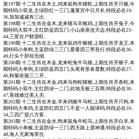
第197期 十二生肖在木土,鸡来鼠狗羊猪蛇,上期生肖开只猴,今
期特码小双龙,主绿防红一三门,蓬莱宫中日月长,特段必在19-
36,加加减减有三出.
第198期 十二生肖在金木,龙来猪马羊猴鸡,上期生肖开兔子,今
期特码大双牛,主红防蓝四五门,小山座座连天边,特段必在23-
44,三星在户财源旺.
第199期 十二生肖在土火,龙来鼠鸡牛猴猪,上期生肖开龙王,本
期特码小单狗,主蓝防绿二三门,爱看四三带吾行,特段必在36-
49,行头个胆却无细.
第200期 十二生肖在木金,龙来蛇兔牛马猪,上期生肖开猴子,本
期特码大单狗,主绿防蓝四五门,头尾有形各显数,特段必在27-
46,秋菊依簇三二开。
第201期 十二生肖在木金,鸡来马狗蛇猪猴,上期生肖开条蛇,本
期特码小双牛,主红防绿一二门,此地无银三百两,特段必在38-
47,英雄难过美人关.
第202期 十二生肖在木金,羊来鸡猴牛马蛇,上期生肖开只狗,本
期特码大单鸡,主蓝防红四五门,不是一人能译码,特段必在10-
34,三四广迎八方客.
第203期 十二生肖在金水,狗来鼠兔牛蛇马,上期生肖开白羊,本
期特码小单猴,主蓝防绿一三门,西天路上显神通,特段必在36-
48,海人无家海里住.