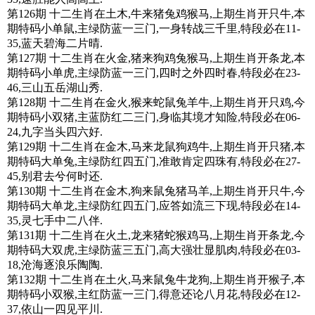
第126期 十二生肖在土木,牛来猪兔鸡猴马,上期生肖开只牛,本
期特码小单鼠,主绿防蓝一三门,一身转战三千里,特段必在11-
35,蓝天碧海二片晴.
第127期 十二生肖在火金,猪来狗鸡兔猴马,上期生肖开条龙,本
期特码小单虎,主绿防蓝一三门,四时之外四时春,特段必在23-
46,三山五岳湖山秀.
第128期 十二生肖在金火,猴来蛇鼠兔羊牛,上期生肖开只鸡,今
期特码小双猪,主蓝防红二三门,身临其境才知险,特段必在06-
24,九字当头四六好.
第129期 十二生肖在金木,马来龙鼠狗鸡牛,上期生肖开只猪,本
期特码大单兔,主绿防红四五门,准敢肯定四珠有,特段必在27-
45,别君去兮何时还.
第130期 十二生肖在金木,狗来鼠兔猪马羊,上期生肖开只牛,今
期特码大单龙,主绿防红四五门,应答如流三下现,特段必在14-
35,灵七手中二八伴.
第131期 十二生肖在火土,龙来猪蛇猴鸡马,上期生肖开条龙,今
期特码大双虎,主绿防蓝三五门,高大强壮显肌肉,特段必在03-
18,沧海逐浪乐陶陶.
第132期 十二生肖在土火,马来鼠兔牛龙狗,上期生肖开猴子,本
期特码小双猴,主红防蓝一三门,得意还论八月花,特段必在12-
37,依山一四见平川.