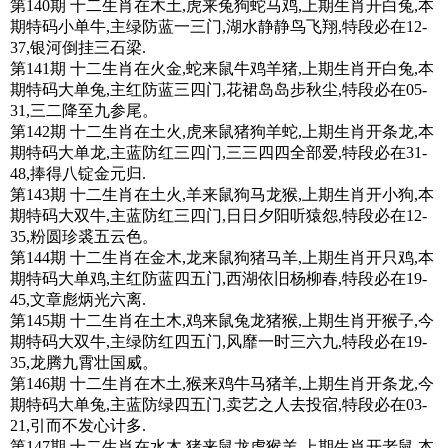
第140期 十二生肖在木土,虎来兔狗蛇马鸡,上期生肖开白兔,本
期特码小单牛,主绿防蓝一三门,湖水静静鸟飞翔,特段必在12-
37,银河倒挂三石梁.
第141期 十二生肖在火金,蛇来鼠牛鸡羊猪,上期生肖开白兔,本
期特码大单兔,主红防蓝三四门,花裙岛岛步秋尘,特段必在05-
31,三二降至九参尾。
第142期 十二生肖在土火,虎来鼠猪狗羊蛇,上期生肖开条龙,本
期特码大单龙,主蓝防红三四门,三三四四全部爱,特段必在31-
48,捧得八锭金元归.
第143期 十二生肖在土火,羊来鼠狗马龙猴,上期生肖开小狗,本
期特码大双牛,主蓝防红三四门,日日夕阳听猿怨,特段必在12-
35,粉圆珍裘五云色。
第144期 十二生肖在金木,龙来鼠狗猪马羊,上期生肖开只鸡,本
期特码大单鸡,主红防蓝四五门,西湖依旧杨柳春,特段必在19-
45,文章彪炳光六离.
第145期 十二生肖在土木,鸡来鼠兔龙猪猴,上期生肖开猴子,今
期特码大双牛,主绿防红四五门,风靡一时三六九,特段必在19-
35,龙腾九霄壮国威。
第146期 十二生肖在木土,猴来鸡牛马猪羊,上期生肖开条龙,今
期特码大单兔,主蓝防绿四五门,卖艺之人去投宿,特段必在03-
21,引而不发心计多.
第147期 十二生肖在水木,猪来鼠龙虎猴羊,上期生肖开老鼠,本