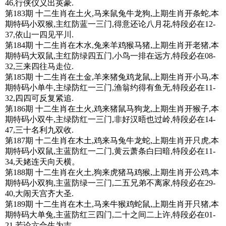
46,行侠仪义出英豪.
第183期 十二生肖在土火,马来鼠兔牛龙狗,上期生肖开条蛇,本
期特码小双猴,主红防蓝一三门,得意还论八月花,特段必在12-
37,依山一四见平川.
第184期 十二生肖在木水,兔来羊鸡猴马猪,上期生肖开老猪,本
期特码大双鼠,主红防绿四五门,小鸟一排在远方,特段必在08-
32,三来四往马走位.
第185期 十二生肖在土金,羊来猪兔鸡龙鼠,上期生肖开小马,本
期特码小单牛,主绿防红一三门,渔翁约得有鱼无,特段必在11-
32,四四可反复紧追.
第186期 十二生肖在土火,鸡来猪鼠马狗龙,上期生肖开猴子,本
期特码小双牛,主绿防红一三门,非好汉晤也过岭,特段必在14-
47,三十名利九双收.
第187期 十二生肖在木土,鸡来马兔牛龙蛇,上期生肖开只虎,本
期特码小双鼠,主蓝防红一二门,黄云萧条白曰暗,特段必在11-
34,天姥连天向天横。
第188期 十二生肖在火土,狗来虎猪马鸡猴,上期生肖开公鸡,本
期特码小双狗,主蓝防绿一三门,二五兄弟不离家,特段必在29-
40,大闹天宫齐大圣.
第189期 十二生肖在木土,马来牛猴鸡蛇鼠,上期生肖开只猪,本
期特码大单兔,主蓝防红三四门,二十之间二上许,特段必在01-
21,若论六合生为吉.