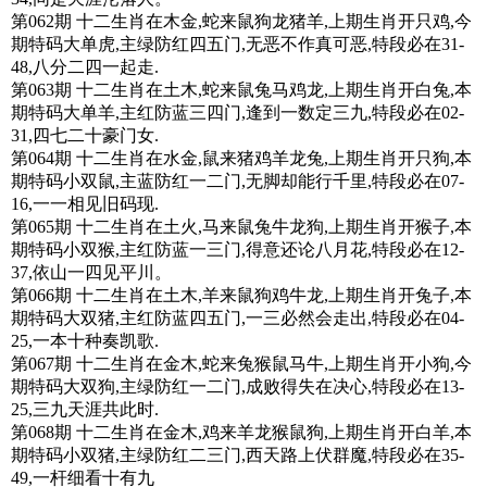
第062期 十二生肖在木金,蛇来鼠狗龙猪羊,上期生肖开只鸡,今
期特码大单虎,主绿防红四五门,无恶不作真可恶,特段必在31-
48,八分二四一起走.
第063期 十二生肖在土木,蛇来鼠兔马鸡龙,上期生肖开白兔,本
期特码大单羊,主红防蓝三四门,逢到一数定三九,特段必在02-
31,四七二十豪门女.
第064期 十二生肖在水金,鼠来猪鸡羊龙兔,上期生肖开只狗,本
期特码小双鼠,主蓝防红一二门,无脚却能行千里,特段必在07-
16,一一相见旧码现.
第065期 十二生肖在土火,马来鼠兔牛龙狗,上期生肖开猴子,本
期特码小双猴,主红防蓝一三门,得意还论八月花,特段必在12-
37,依山一四见平川。
第066期 十二生肖在土木,羊来鼠狗鸡牛龙,上期生肖开兔子,本
期特码大双猪,主红防蓝四五门,一三必然会走出,特段必在04-
25,一本十种奏凯歌.
第067期 十二生肖在金木,蛇来兔猴鼠马牛,上期生肖开小狗,今
期特码大双狗,主绿防红一二门,成败得失在决心,特段必在13-
25,三九天涯共此时.
第068期 十二生肖在金木,鸡来羊龙猴鼠狗,上期生肖开白羊,本
期特码小双猪,主绿防红二三门,西天路上伏群魔,特段必在35-
49,一杆细看十有九