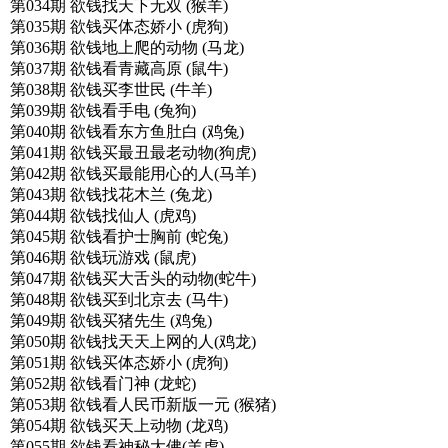
第034期 欲钱找天下无双 (猴羊)
第035期 欲钱买体态娇小 (虎狗)
第036期 欲钱地上爬的动物 (马龙)
第037期 欲钱看青藏高原 (鼠牛)
第038期 欲钱买李世民 (牛羊)
第039期 欲钱看手电 (兔狗)
第040期 欲钱看东方鱼肚白 (鸡兔)
第041期 欲钱买最丑最老动物(狗虎)
第042期 欲钱买最能用心的人(马羊)
第043期 欲钱找花木兰 (兔龙)
第044期 欲钱找仙人 (虎鸡)
第045期 欲钱看护士胸前 (蛇兔)
第046期 欲钱玩游戏 (鼠虎)
第047期 欲钱买大舌头的动物(蛇牛)
第048期 欲钱买到北京去 (马牛)
第049期 欲钱买猪先生 (鸡兔)
第050期 欲钱找天天上网的人(鸡龙)
第051期 欲钱买体态娇小 (虎狗)
第052期 欲钱看门神 (龙蛇)
第053期 欲钱看人民币新版一元 (猴猪)
第054期 欲钱买天上动物 (龙鸡)
第055期 欲钱看神秘大佛(羊虎)