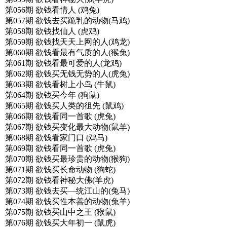
第056期 欲钱看情人 (鸡兔)
第057期 欲钱去买跪乳的动物(马鸡)
第058期 欲钱找仙人 (虎鸡)
第059期 欲钱找天天上网的人(鸡龙)
第060期 欲钱看最有气质的人(猴兔)
第061期 欲钱看最可爱的人(龙鸡)
第062期 欲钱买无钱无势的人(虎兔)
第063期 欲钱看树上小鸟 (牛鼠)
第064期 欲钱买今年 (狗鼠)
第065期 欲钱买人类的徂先 (鼠鸡)
第066期 欲钱看同一首歌 (虎兔)
第067期 欲钱买变化最大动物(鼠羊)
第068期 欲钱看家门口 (鸡马)
第069期 欲钱看同一首歌 (虎兔)
第070期 欲钱买最珍贵的动物(猴狗)
第071期 欲钱买长命动物 (狗蛇)
第072期 欲钱看神秘大佛(羊虎)
第073期 欲钱去买—统江山的(兔马)
第074期 欲钱买性本善的动物(兔羊)
第075期 欲钱买山中之王 (猴鼠)
第076期 欲钱买大年初一 (鼠虎)