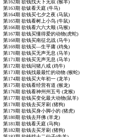
第162期 欲钱找天下无双 (猴羊)
第163期 欲钹看天庭 (牛马)
第164期 欲钱买七夕之夜 (马鼠)
第165期 欲钱看树上小鸟 (牛鼠)
第166期 欲钱看六六大顺 (马猴)
第167期 欲钱买懂得爱的动物(虎蛇)
第168期 欲钱买南征北战 (马牛)
第169期 欲钱买—生平庸 (鸡兔)
第170期 欲钱买无声无息 (马羊)
第171期 欲钱买无声无息 (马羊)
第172期 欲钱问猪八戒 (鸡牛)
第173期 欲钱找最最忙的动物 (猴蛇)
第174期 欲钱买大年初一 (龙羊)
第175期 欲钱看经营有道 (猴龙)
第176期 欲钱看神州州五号 (龙猴)
第177期 欲钱买变化最大动物(鼠羊)
第178期 欲钱去买牙刷 (猪狗)
第179期 欲钱买身小脚小的 (猪虎)
第180期 欲钱去拜佛 (羊龙)
第181期 欲钱看天庭 (马狗)
第182期 欲钱去买牙刷 (猪狗)
第183期 欲钱找十二仙子(牛羊)