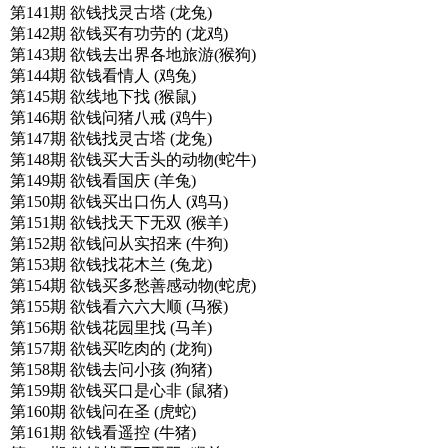
第141期 欲钱找灵古塔 (龙兔)
第142期 欲钱买有功劳的 (龙鸡)
第143期 欲钱去出界各地旅游(猴狗)
第144期 欲钱看情人 (鸡兔)
第145期 欲线地下找 (猴鼠)
第146期 欲钱问猪八戒 (鸡牛)
第147期 欲钱找灵古塔 (龙兔)
第148期 欲钱买大舌头的动物(蛇牛)
第149期 欲钱看国庆 (羊兔)
第150期 欲钱买出口伤人 (鸡马)
第151期 欲钱找天下无双 (猴羊)
第152期 欲钱问从实招来 (牛狗)
第153期 欲钱找花木兰 (兔龙)
第154期 欲钱买多愁善感动物(蛇虎)
第155期 欲钱看六六大顺 (马猴)
第156期 欲钱花园里找 (马羊)
第157期 欲钱买吃肉的 (龙狗)
第158期 欲钱去问小孩 (狗猪)
第159期 欲钱买口是心非 (鼠猪)
第160期 欲钱问在圣 (虎蛇)
第161期 欲钱看遥控 (牛猪)