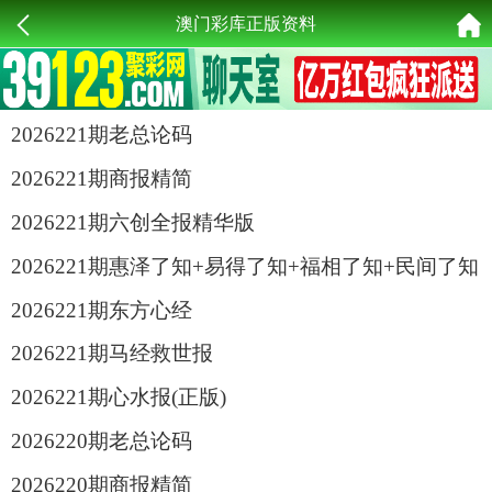
澳门彩库正版资料
2026221期老总论码
2026221期商报精简
2026221期六创全报精华版
2026221期惠泽了知+易得了知+福相了知+民间了知
2026221期东方心经
2026221期马经救世报
2026221期心水报(正版)
2026220期老总论码
2026220期商报精简