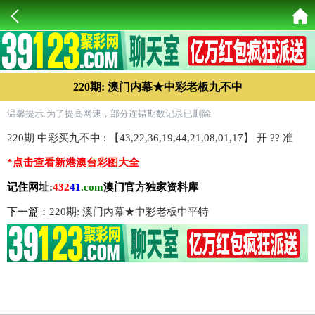
220期: 澳门内幕★中彩老板九不中
温馨提示:为了提高网速，部分连错期数记录已删除
220期 中彩买九不中 : 【43,22,36,19,44,21,08,01,17】 开 ?? 准
*点击查看新港澳台彩图大全
记住网址:
432
41
.com
澳门官方独家资料库
下一篇：
220期: 澳门内幕★中彩老板中平特