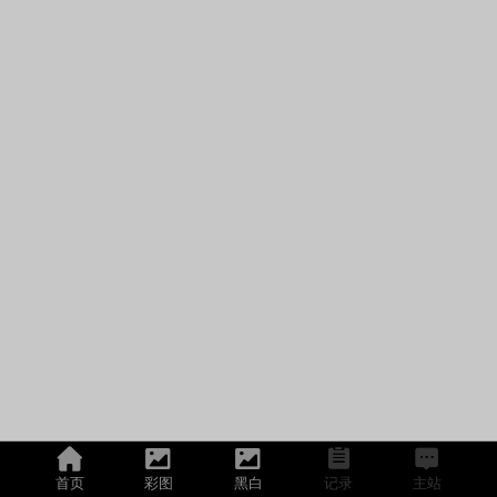
首页
彩图
黑白
记录
主站