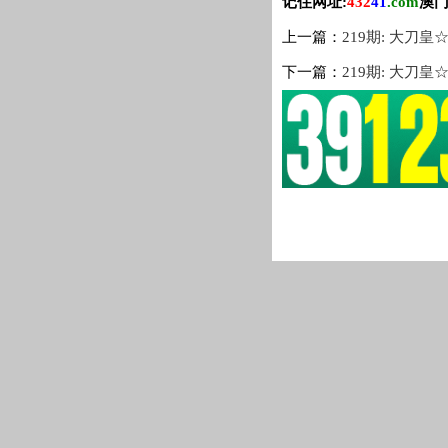
记住网址:
432
41
.com
澳
上一篇：
219期: 大刀皇
下一篇：
219期: 大刀皇